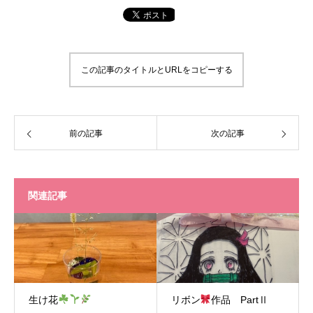
この記事のタイトルとURLをコピーする
前の記事
次の記事
関連記事
生け花
リボン
作品 PartⅡ