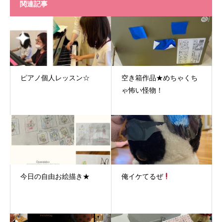
関連記事
ピアノ個人レッスン☆
空き箱作品★めちゃくち
ゃ怖い怪物！
今日の自由お絵描き★
俺イケてるぜ