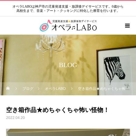
オペラLABOは神戸市の児童発達支援・放課後デイサービスです。0歳から
高校生まで、音楽・アート・クッキングに特化した療育を行います。
BLOG
ブログ
オペラLABO
空き箱作品★めちゃくちゃ怖い怪物！
空き箱作品★めちゃくちゃ怖い怪物！
2022.04.20