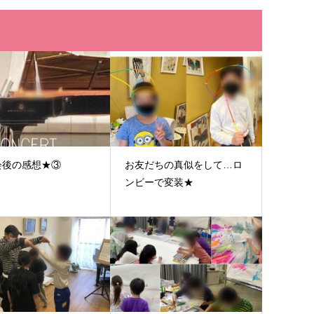
会後の感想★③
お友だちの真似をして…ロ
ンビーで変装★