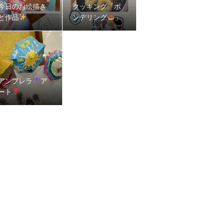
今日のお絵描き
クッキング「ポ
と作品
ンデリング
」
アンブレラ
ア
ート