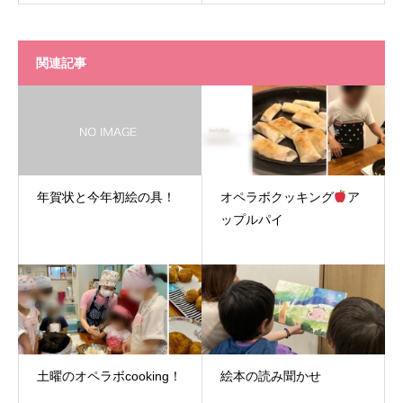
関連記事
年賀状と今年初絵の具！
オペラボクッキング
ア
ップルパイ
土曜のオペラボcooking！
絵本の読み聞かせ