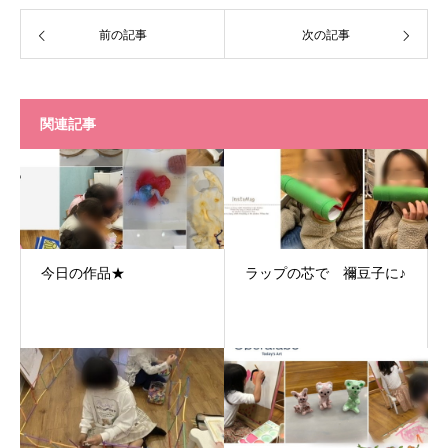
前の記事
次の記事
関連記事
今日の作品★
ラップの芯で 禰󠄀豆子に♪