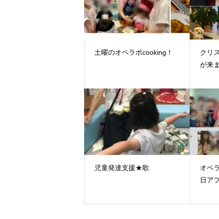
土曜のオペラボcooking！
クリ
が来
児童発達支援★歌
オペラ
日ア