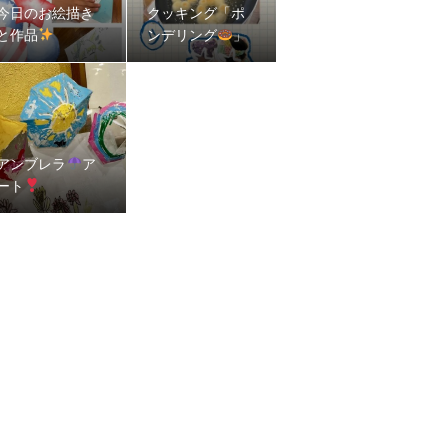
今日のお絵描き
クッキング「ポ
と作品
ンデリング
」
アンブレラ
ア
ート