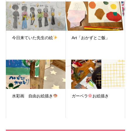
今日来ていた先生の絵
Art「おかずとご飯」
水彩画 自由お絵描き
ガーベラ
お絵描き