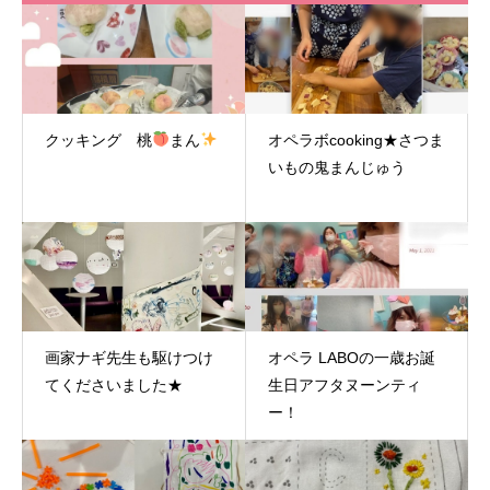
クッキング 桃
まん
オペラボcooking★さつま
いもの鬼まんじゅう
画家ナギ先生も駆けつけ
オペラ LABOの一歳お誕
てくださいました★
生日アフタヌーンティ
ー！