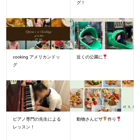
グ！
cooking アメリカンドッ
近くの公園に
グ
ピアノ専門の先生による
動物さんピザ
作り
レッスン！