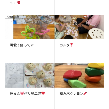
ち」
可愛く飾って☆
カルタ
豚まん
作り第二弾
積み木クレヨン