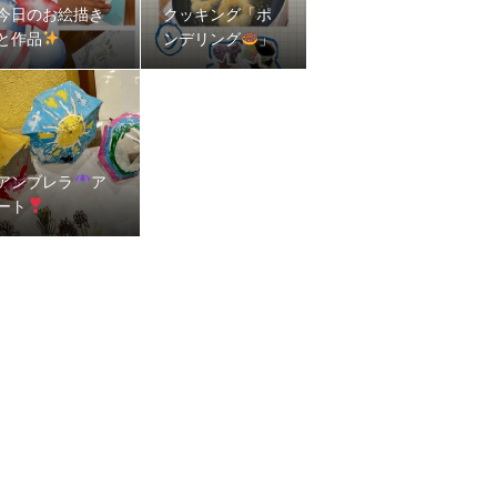
今日のお絵描き
クッキング「ポ
と作品
ンデリング
」
アンブレラ
ア
ート