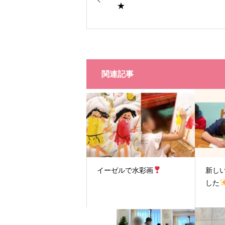
★
関連記事
イーゼルで水彩画
新し
した