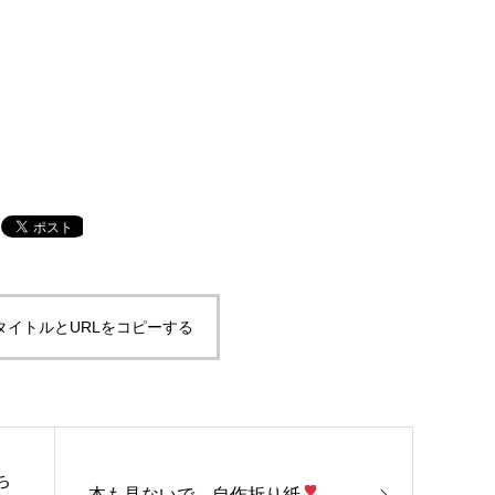
タイトルとURLをコピーする
ち
本も見ないで、自作折り紙