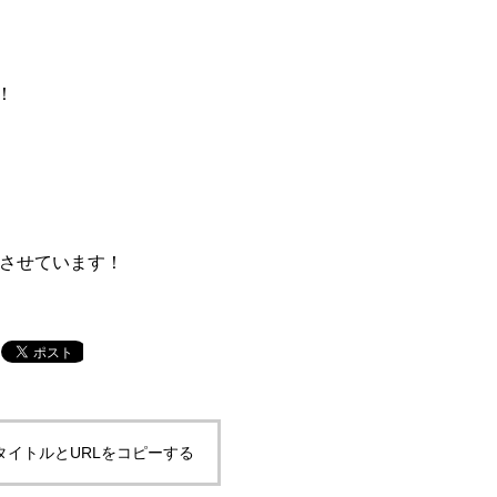
！
成させています！
タイトルとURLをコピーする