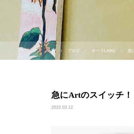
ブログ
オペラLABO
急
急にArtのスイッチ！
2022.03.12