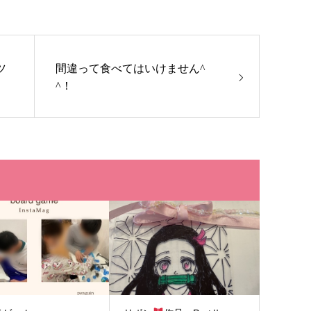
ツ
間違って食べてはいけません^
^！