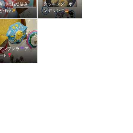
今日のお絵描き
クッキング「ポ
と作品
ンデリング
」
アンブレラ
ア
ート