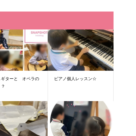
しギターと オペラの
ピアノ個人レッスン☆
！？