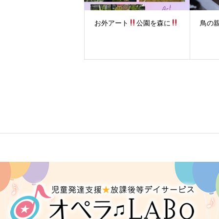
お外アート
公園を森に
鳥の親