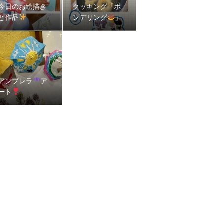
今日のお絵描き
クッキング「ポ
と作品
ンデリング
」
アンブレラ
ア
ート