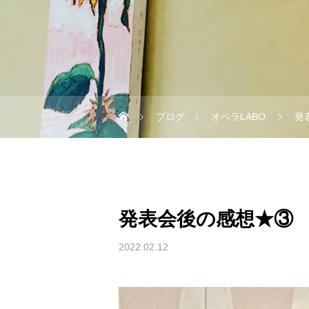
ブログ
オペラLABO
発
発表会後の感想★③
2022.02.12