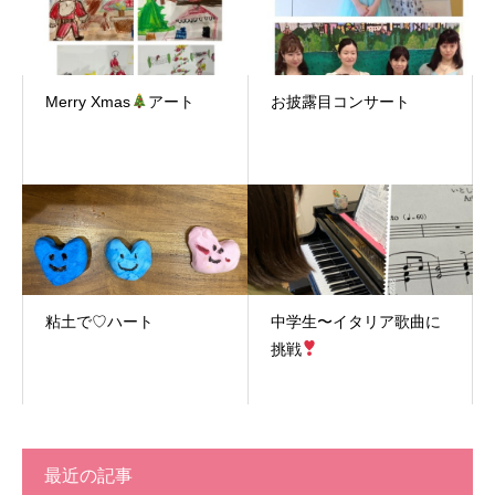
Merry Xmas
アート
お披露目コンサート
粘土で♡ハート
中学生〜イタリア歌曲に
挑戦
最近の記事