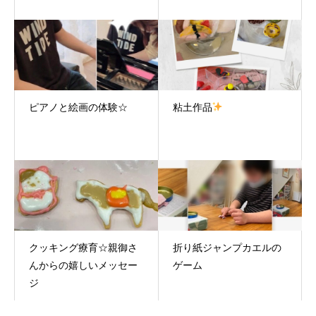
ピアノと絵画の体験☆
粘土作品
クッキング療育☆親御さ
折り紙ジャンプカエルの
んからの嬉しいメッセー
ゲーム
ジ