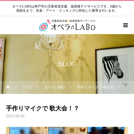
オペラLABOは神戸市の児童発達支援・放課後デイサービスです。0歳から
高校生まで、音楽・アート・クッキングに特化した療育を行います。
BLOG
ブログ
オペラLABO
手作りマイクで 歌大会！？
手作りマイクで 歌大会！？
2021.08.26