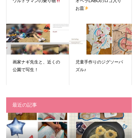
ウルトラマンの乗り物
オペラLABOのロゴ入り
お皿
画家ナギ先生と、近くの
児童手作りのジグソーパ
公園で写生！
ズル♪
最近の記事