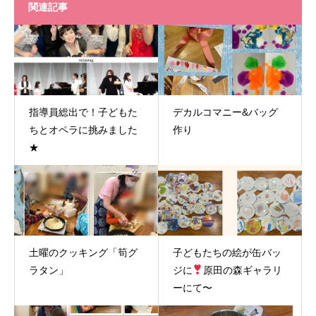
関連記事
指導員総出で！子どもた
デカルコマニー&バッグ
ちとオペラに挑みました
作り
★
土曜のクッキング「筍グ
子どもたちの絵が缶バッ
ラタン」
ジに
原田の森ギャラリ
ーにて〜