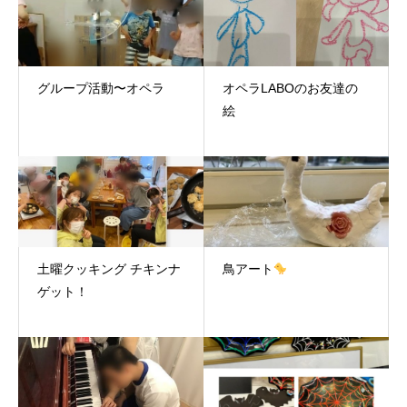
グループ活動〜オペラ
オペラLABOのお友達の
絵
土曜クッキング チキンナ
鳥アート
ゲット！