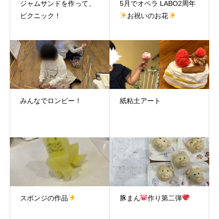
ジャムサンドを作って、
5月でオペラ LABO2周年
ピクニック！
お祝いのお花
みんなでロンビー！
紙粘土アート
スポンジの作品
豚まん
作り第二弾