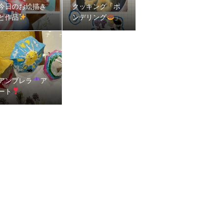
今日のお絵描き
クッキング「ポ
と作品
ンデリング
」
アンブレラ
ア
ート