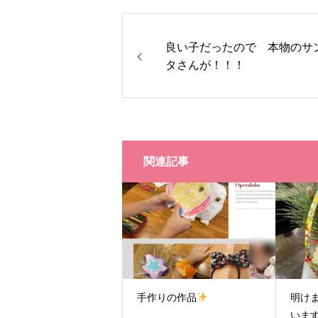
良い子だったので 本物のサ
タさんが！！！
関連記事
手作りの作品
明け
いま