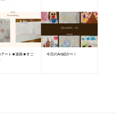
のアート★迷路★すご
今日のArt紹介〜！
★