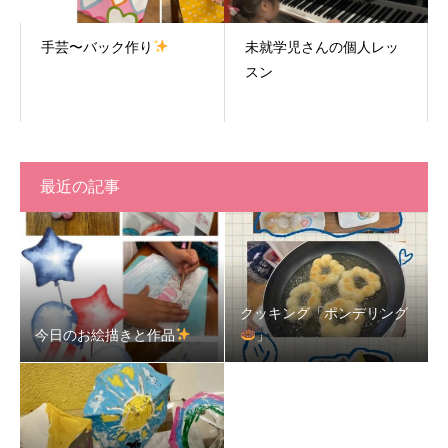
手芸〜バック作り
未就学児さんの個人レッ
スン
最近の記事
クッキング「ポンデリング
今日のお絵描きと作品
」