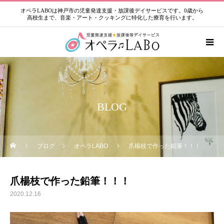
オペラLABOは神戸市の児童発達支援・放課後デイサービスです。0歳から
高校生まで、音楽・アート・クッキングに特化した療育を行います。
BLOG
ブログ
オペラLABO
爪楊枝で作った鉛筆！！！
爪楊枝で作った鉛筆！！！
2020.12.16