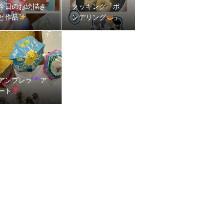
今日のお絵描き
クッキング「ポ
と作品
ンデリング
」
アンブレラ
ア
ート