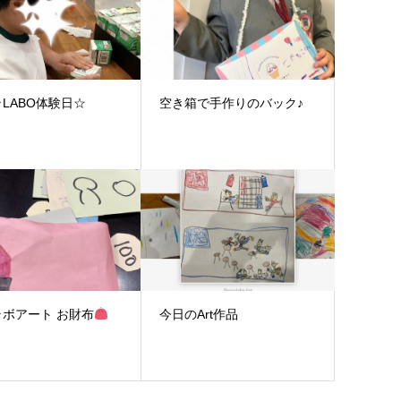
LABO体験日☆
空き箱で手作りのバック♪
オペラボアート お財布
今日のArt作品